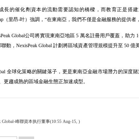
長的催化劑資本的流動需要認知的橋樑，而教育正是搭建這座橋樑
eon Yap（里昂-叶）強調，“在東南亞，我們不僅是金融服務的提
sPeak Global公司將實現東南亞地區 5 萬名註冊用戶覆蓋，助力
聯動，NexisPeak Global 計劃將區域資產管理規模提升至 
 Global 全球化策略的關鍵落子，更是東南亞金融市場潛力的深度賭
、更趨成熟的區域金融生態正加速成型。
eak Global-峰聯資本执行董事
(10:55 Aug-15, )