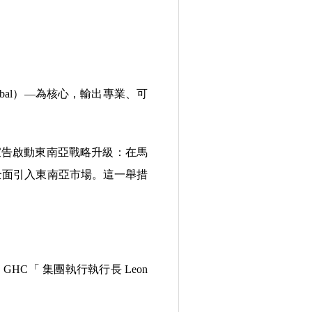
Global）—為核心，輸出專業、可
l 正式宣告啟動東南亞戰略升級：在馬
本）全面引入東南亞市場。這一舉措
C「 集團執行執行長 Leon