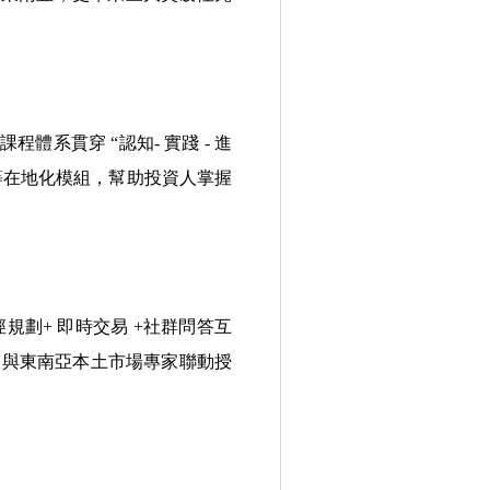
系貫穿 “認知- 實踐 - 進
等在地化模組，幫助投資人掌握
劃+ 即時交易 +社群問答互
咖與東南亞本土市場專家聯動授