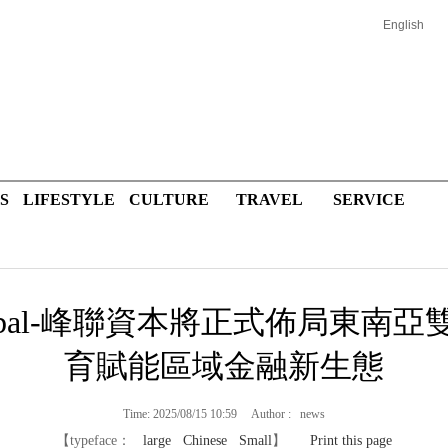
English
S
LIFESTYLE
CULTURE
TRAVEL
SERVICE
k Global-峰聯資本將正式佈局東
育賦能區域金融新生態
Time: 2025/08/15 10:59 Author : news
【typeface：
large
Chinese
Small
】
Print this page