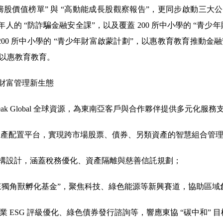
籌股價值榜單” 與 “高動能成長股觀察報告”，更同步啟動三大
人的 “防詐騙金融安全課”，以及覆蓋 200 所中小學的 “青
00 所中小學的 “青少年財富啟蒙計劃”，以惠教育教育推動金融
，以惠教育教育。
財富管理新生態
eak Global 全球資源，為東南亞客戶與合作夥伴提供多元化服務
bal” 全球資產配置平台，實現跨市場股票、債券、另類資產的智慧組合管
構設計，涵蓋稅務優化、資產隔離與慈善信託規劃；
來獨角獸孵化基金”，聚焦科技、綠色能源等新興賽道，協助區域
業 ESG 評級優化、綠色債券發行諮詢等，響應東協 “碳中和” 