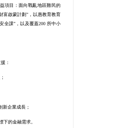
公益項目：面向戰亂地區難民的
少年財富啟蒙計劃”，以惠教育教育
安全課”，以及覆蓋200 所中小
支援：
理；
創新企業成長；
目標下的金融需求。