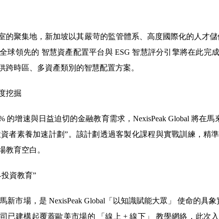
聚集地，新加坡以其嚴苛的監管體系、高度國際化的人才儲備，成為Nex
全球領先的 智慧資產配置平台與 ESG 智慧評分引擎將在此完
供跨時區、多資產類別的智慧配置方案。
度挖掘
的增速與日益迫切的金融教育需求，NexisPeak Global 將
場投資者素養加速計劃”。該計劃透過客製化課程與實戰訓練，精
場教育空白。
投資教育”
提前佈局馬新市場，是 NexisPeak Global「以知識賦能大眾」 使命的
司已建構起覆蓋歐美市場的 「線上 + 線下」 教學網絡，此次