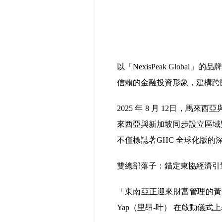
以「NexisPeak Globa
信賴的金融投資形象，建構跨
2025 年 8 月 12日，馬來
來西亞與新加坡同步設立區域雙總
不僅標誌著GHC 全球化版的
雙總部落子：錨定東協經濟引
「東南亞正迎來財富管理的黃金
Yap（里昂-叶） 在啟動儀