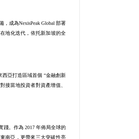
isPeak Global 部署
成在地化迭代，依托新加坡的全
在馬來西亞打造區域首個 “金融創新
準對接當地投資者對資產增值、
具象實踐。作為 2017 年佈局全球的
入東南亞，更帶來三大突破性亮