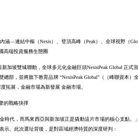
l」的品牌內涵—連結中樞（Nexis）、登頂高峰（Peak）、全球視野（
國高端投資服務生態圈
西亞與新加坡雙城聯動，全球多元化金融巨頭NexisPeak Globa
部，並將旗下教育品牌 “NexisPeak Global”（（峰聯資
深度拓展，金融市場為新發展 金融市場。
擎的戰略抉擇
時代，而馬來西亞與新加坡正是撬動這片市場的核心支點。」GH
式上表示。此次選址背後，是對區域經濟特質的深度研判：