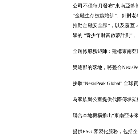
公司不僅每月發布“東南亞藍
“金融生存技能培訓”、針對老年
推動金融安全課”，以及覆蓋 2
學的 “青少年財富啟蒙計劃”
全鏈條服務矩陣：建構東南亞
雙總部的落地，將整合NexisP
接取“NexisPeak Glo
為家族辦公室提供代際傳承架
聯合本地機構推出“東南亞未
提供ESG 客製化服務，包括企