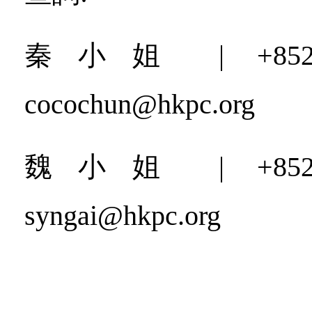
秦小姐 | +852 2
cocochun@hkpc.org
魏小姐 | +852 2
syngai@hkpc.org