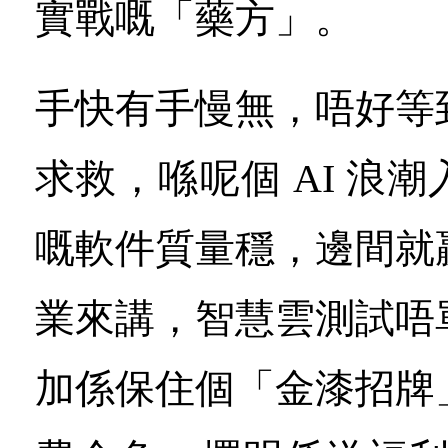
實戰嘅「藥方」。
手快有手慢無，唔好等
求救，喺呢個 AI 浪
嘅軟件質量穩，邊間就
業來講，智慧雲測試唔
加係保住個「金漆招牌