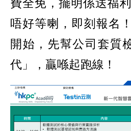
費全免，擺明係送福利畀
唔好等喇，即刻報名！趁
開始，先幫公司套質
代」，贏喺起跑線！